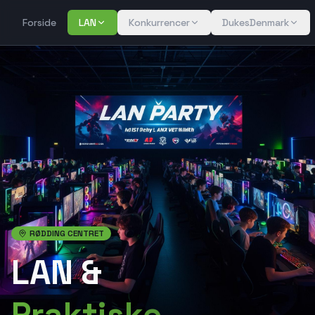
Forside
LAN
Konkurrencer
DukesDenmark
RØDDING CENTRET
LAN &
Praktiske