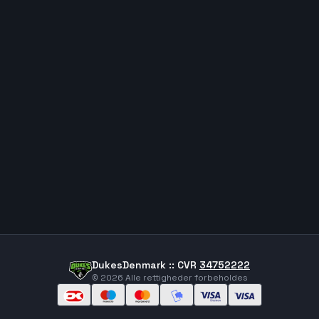
DukesDenmark :: CVR
34752222
©
2026
Alle rettigheder forbeholdes