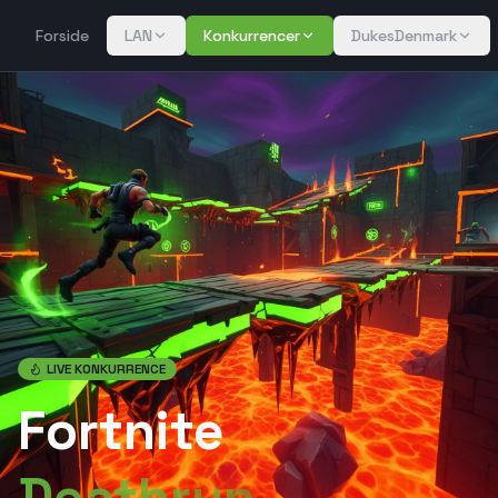
Forside
LAN
Konkurrencer
DukesDenmark
LIVE KONKURRENCE
Fortnite
Deathrun