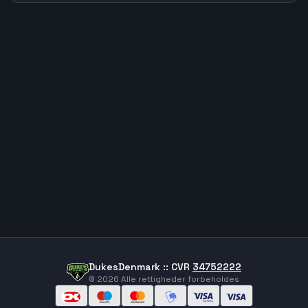
DukesDenmark :: CVR
34752222
©
2026
Alle rettigheder forbeholdes